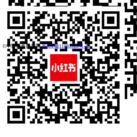
©中野汗蒸房品牌
苏ICP备11081920号-12