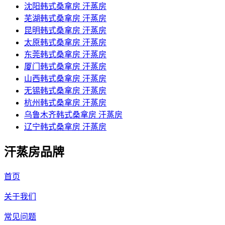
沈阳韩式桑拿房 汗蒸房
芜湖韩式桑拿房 汗蒸房
昆明韩式桑拿房 汗蒸房
太原韩式桑拿房 汗蒸房
东莞韩式桑拿房 汗蒸房
厦门韩式桑拿房 汗蒸房
山西韩式桑拿房 汗蒸房
无锡韩式桑拿房 汗蒸房
杭州韩式桑拿房 汗蒸房
乌鲁木齐韩式桑拿房 汗蒸房
辽宁韩式桑拿房 汗蒸房
汗蒸房品牌
首页
关于我们
常见问题