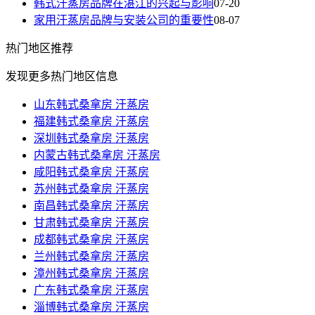
韩式汗蒸房品牌在湛江的兴起与影响
07-20
家用汗蒸房品牌与安装公司的重要性
08-07
热门
地区推荐
发现更多热门地区信息
山东韩式桑拿房 汗蒸房
福建韩式桑拿房 汗蒸房
深圳韩式桑拿房 汗蒸房
内蒙古韩式桑拿房 汗蒸房
咸阳韩式桑拿房 汗蒸房
苏州韩式桑拿房 汗蒸房
南昌韩式桑拿房 汗蒸房
甘肃韩式桑拿房 汗蒸房
成都韩式桑拿房 汗蒸房
兰州韩式桑拿房 汗蒸房
漳州韩式桑拿房 汗蒸房
广东韩式桑拿房 汗蒸房
淄博韩式桑拿房 汗蒸房