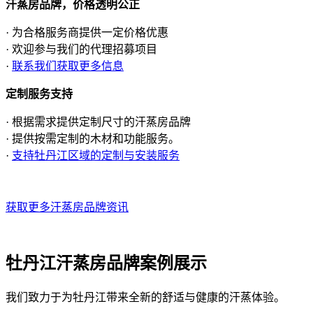
汗蒸房品牌，价格透明公正
· 为合格服务商提供一定价格优惠
· 欢迎参与我们的代理招募项目
·
联系我们获取更多信息
定制服务支持
· 根据需求提供定制尺寸的汗蒸房品牌
· 提供按需定制的木材和功能服务。
·
支持牡丹江区域的定制与安装服务
获取更多汗蒸房品牌资讯
牡丹江汗蒸房品牌案例展示
我们致力于为牡丹江带来全新的舒适与健康的汗蒸体验。