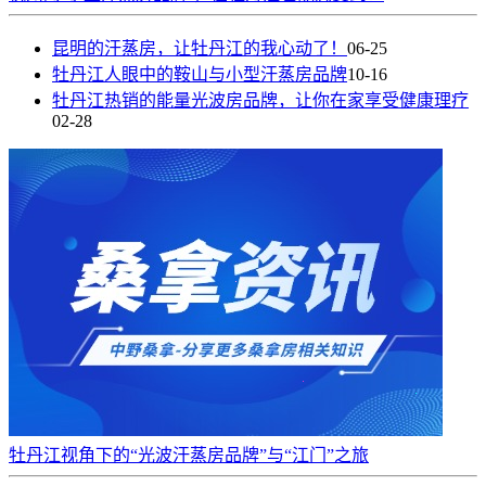
昆明的汗蒸房，让牡丹江的我心动了！
06-25
牡丹江人眼中的鞍山与小型汗蒸房品牌
10-16
牡丹江热销的能量光波房品牌，让你在家享受健康理疗
02-28
牡丹江视角下的“光波汗蒸房品牌”与“江门”之旅