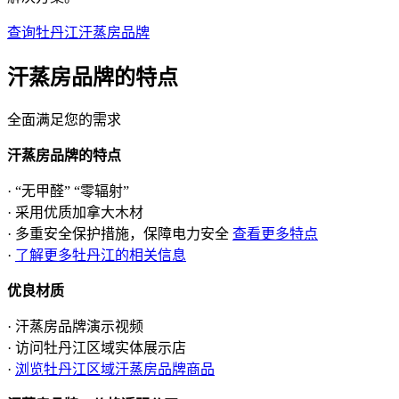
查询牡丹江汗蒸房品牌
汗蒸房品牌的
特点
全面满足您的需求
汗蒸房品牌的特点
· “无甲醛” “零辐射”
· 采用优质加拿大木材
· 多重安全保护措施，保障电力安全
查看更多特点
·
了解更多牡丹江的相关信息
优良材质
· 汗蒸房品牌演示视频
· 访问牡丹江区域实体展示店
·
浏览牡丹江区域汗蒸房品牌商品