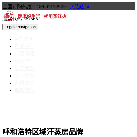
全国订购热线：189-6215-8660
|
天猫店铺
股票代码 367565
Toggle navigation
网站首页
产品中心
常见问题
资讯中心
关于我们
九大优势
荣誉资质
联系我们
呼和浩特区域汗蒸房品牌