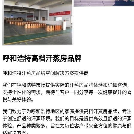
呼和浩特高档汗蒸房品牌
呼和浩特汗蒸房品牌空间解决方案提供商
我们在呼和浩特市场提供实际的汗蒸房品牌体验和详细咨询，
支持个性化的需求，期待与客户一同分享每一次健康提升的喜
悦与美好体验。
我们致力于为呼和浩特地区的家庭提供高档汗蒸房品牌，专注
于创造舒适的汗蒸环境。我们的目标是提供高效且舒适的汗蒸
体验，产品种类繁多，旨在为每位客户带来全方位的健康与舒
适解决方案。