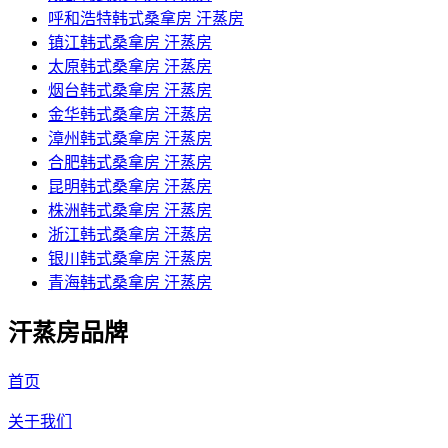
呼和浩特韩式桑拿房 汗蒸房
镇江韩式桑拿房 汗蒸房
太原韩式桑拿房 汗蒸房
烟台韩式桑拿房 汗蒸房
金华韩式桑拿房 汗蒸房
漳州韩式桑拿房 汗蒸房
合肥韩式桑拿房 汗蒸房
昆明韩式桑拿房 汗蒸房
株洲韩式桑拿房 汗蒸房
浙江韩式桑拿房 汗蒸房
银川韩式桑拿房 汗蒸房
青海韩式桑拿房 汗蒸房
汗蒸房品牌
首页
关于我们