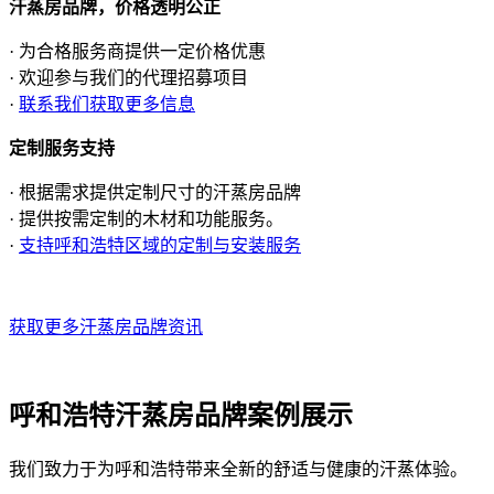
汗蒸房品牌，价格透明公正
· 为合格服务商提供一定价格优惠
· 欢迎参与我们的代理招募项目
·
联系我们获取更多信息
定制服务支持
· 根据需求提供定制尺寸的汗蒸房品牌
· 提供按需定制的木材和功能服务。
·
支持呼和浩特区域的定制与安装服务
获取更多汗蒸房品牌资讯
呼和浩特汗蒸房品牌案例展示
我们致力于为呼和浩特带来全新的舒适与健康的汗蒸体验。