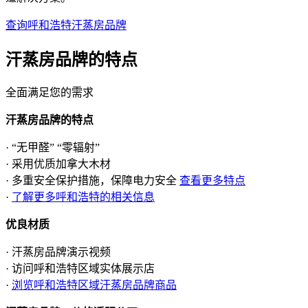
查询呼和浩特汗蒸房品牌
汗蒸房品牌的
特点
全面满足您的需求
汗蒸房品牌的特点
· “无甲醛” “零辐射”
· 采用优质加拿大木材
· 多重安全保护措施，保障电力安全
查看更多特点
·
了解更多呼和浩特的相关信息
优良材质
· 汗蒸房品牌演示视频
· 访问呼和浩特区域实体展示店
·
浏览呼和浩特区域汗蒸房品牌商品