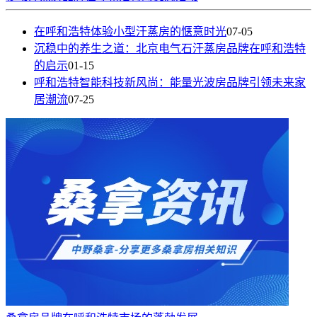
在呼和浩特体验小型汗蒸房的惬意时光
07-05
沉稳中的养生之道：北京电气石汗蒸房品牌在呼和浩特
的启示
01-15
呼和浩特智能科技新风尚：能量光波房品牌引领未来家
居潮流
07-25