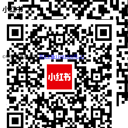
小红书
©中野汗蒸房品牌
苏ICP备11081920号-12