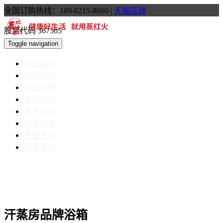
全国订购热线：189-6215-8660
|
天猫店铺
股票代码 367565
Toggle navigation
网站首页
产品中心
常见问题
资讯中心
关于我们
九大优势
荣誉资质
联系我们
汗蒸房品牌浴箱