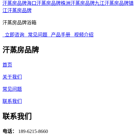
汗蒸房品牌
海口汗蒸房品牌
株洲汗蒸房品牌
九江汗蒸房品牌
镇
江汗蒸房品牌
汗蒸房品牌浴箱
立即咨询
常见问题
产品手册
视频介绍
汗蒸房品牌
首页
关于我们
常见问题
联系我们
联系我们
电话：
189-6215-8660