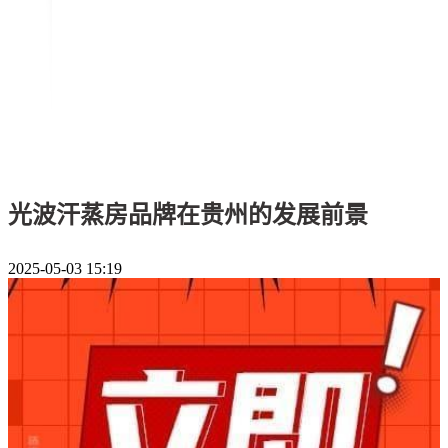
光波汗蒸房品牌在贵州的发展前景
2025-05-03 15:19