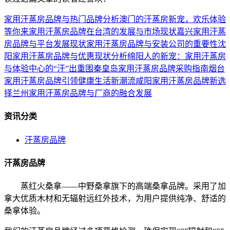
家用汗蒸房品牌与热门品牌分析
澳门的汗蒸房新宠，欢乐体验
等你来
家用汗蒸房品牌在台湾的发展与市场现状
嘉兴家用汗蒸
房品牌与平台发展现状
家用汗蒸房品牌与安装公司的重要性
沈
阳家用汗蒸房品牌与优惠现状分析
绵阳人的新宠：家用汗蒸房
与体验中心的“汗”出重围
秦皇岛家用汗蒸房品牌采购指南
烟台
家用汗蒸房品牌引领健康生活新潮流
咸阳家用汗蒸房品牌新选
择
兰州家用汗蒸房品牌与厂商的融合发展
资讯分类
汗蒸房品牌
汗蒸房品牌
蒸红火桑拿——中野桑拿旗下的高端桑拿品牌。采用了加
拿大优质木材和无辐射远红外技术，为用户提供纯净、舒适的
桑拿体验。