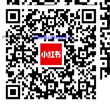
©中野汗蒸房品牌
苏ICP备11081920号-12