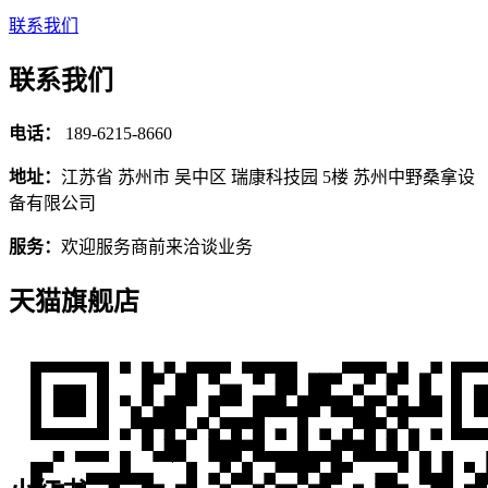
联系我们
联系我们
电话：
189-6215-8660
地址：
江苏省 苏州市 吴中区 瑞康科技园 5楼 苏州中野桑拿设
备有限公司
服务：
欢迎服务商前来洽谈业务
天猫旗舰店