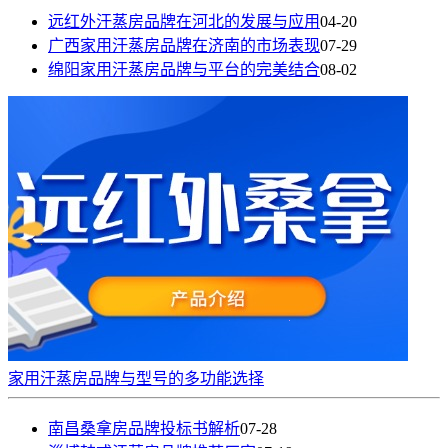
远红外汗蒸房品牌在河北的发展与应用
04-20
广西家用汗蒸房品牌在济南的市场表现
07-29
绵阳家用汗蒸房品牌与平台的完美结合
08-02
家用汗蒸房品牌与型号的多功能选择
南昌桑拿房品牌投标书解析
07-28