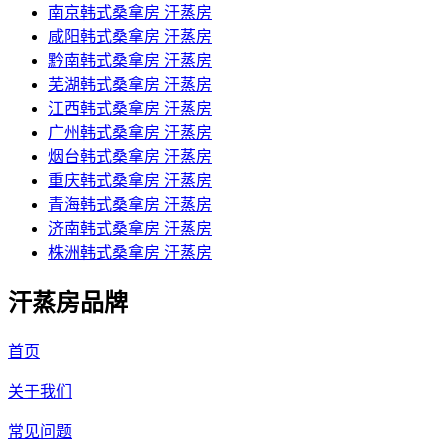
南京韩式桑拿房 汗蒸房
咸阳韩式桑拿房 汗蒸房
黔南韩式桑拿房 汗蒸房
芜湖韩式桑拿房 汗蒸房
江西韩式桑拿房 汗蒸房
广州韩式桑拿房 汗蒸房
烟台韩式桑拿房 汗蒸房
重庆韩式桑拿房 汗蒸房
青海韩式桑拿房 汗蒸房
济南韩式桑拿房 汗蒸房
株洲韩式桑拿房 汗蒸房
汗蒸房品牌
首页
关于我们
常见问题