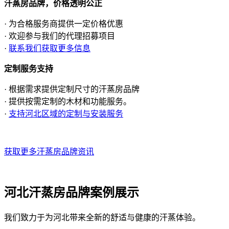
汗蒸房品牌，价格透明公正
· 为合格服务商提供一定价格优惠
· 欢迎参与我们的代理招募项目
·
联系我们获取更多信息
定制服务支持
· 根据需求提供定制尺寸的汗蒸房品牌
· 提供按需定制的木材和功能服务。
·
支持河北区域的定制与安装服务
获取更多汗蒸房品牌资讯
河北汗蒸房品牌案例展示
我们致力于为河北带来全新的舒适与健康的汗蒸体验。