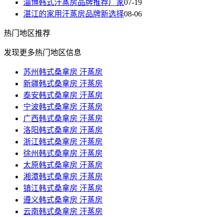
淄博韩式汗蒸房品牌推荐厂家
07-19
湛江的家用汗蒸房品牌新选择
08-06
热门
地区推荐
发现更多热门地区信息
苏州韩式桑拿房 汗蒸房
新疆韩式桑拿房 汗蒸房
泰安韩式桑拿房 汗蒸房
宁波韩式桑拿房 汗蒸房
广西韩式桑拿房 汗蒸房
洛阳韩式桑拿房 汗蒸房
浙江韩式桑拿房 汗蒸房
徐州韩式桑拿房 汗蒸房
太原韩式桑拿房 汗蒸房
湘潭韩式桑拿房 汗蒸房
镇江韩式桑拿房 汗蒸房
遵义韩式桑拿房 汗蒸房
云南韩式桑拿房 汗蒸房